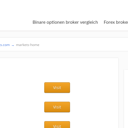
Binare optionen broker vergleich
Forex broke
ts.com
→
markets-home
Visit
Visit
Visit